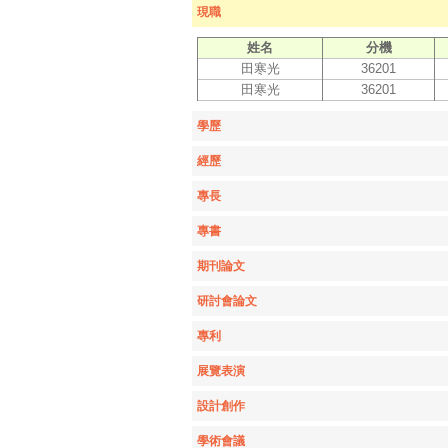
現職
姓名
分機
田寒光
36201
田寒光
36201
學歷
經歷
專長
專書
期刊論文
研討會論文
專利
展覽表演
設計創作
學術會議